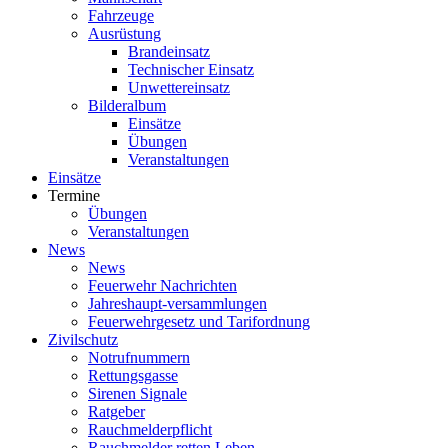
Fahrzeuge
Ausrüstung
Brandeinsatz
Technischer Einsatz
Unwettereinsatz
Bilderalbum
Einsätze
Übungen
Veranstaltungen
Einsätze
Termine
Übungen
Veranstaltungen
News
News
Feuerwehr Nachrichten
Jahreshaupt-versammlungen
Feuerwehrgesetz und Tarifordnung
Zivilschutz
Notrufnummern
Rettungsgasse
Sirenen Signale
Ratgeber
Rauchmelderpflicht
Rauchmelder retten Leben