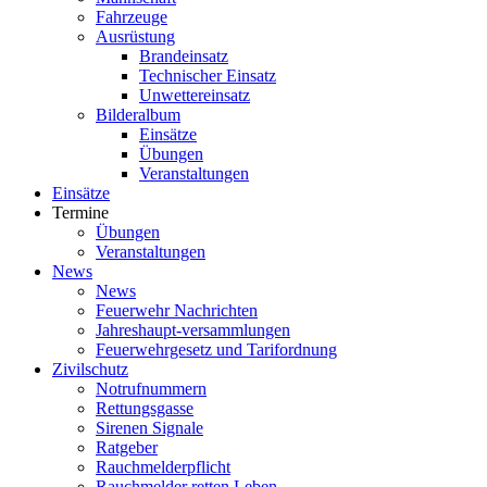
Fahrzeuge
Ausrüstung
Brandeinsatz
Technischer Einsatz
Unwettereinsatz
Bilderalbum
Einsätze
Übungen
Veranstaltungen
Einsätze
Termine
Übungen
Veranstaltungen
News
News
Feuerwehr Nachrichten
Jahreshaupt-versammlungen
Feuerwehrgesetz und Tarifordnung
Zivilschutz
Notrufnummern
Rettungsgasse
Sirenen Signale
Ratgeber
Rauchmelderpflicht
Rauchmelder retten Leben