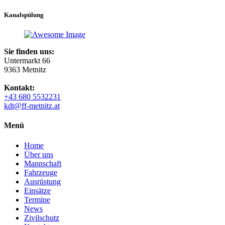
Kanalspülung
Sie finden uns:
Untermarkt 66
9363 Metnitz
Kontakt:
+43 680 5532231
kdt@ff-metnitz.at
Menü
Home
Über uns
Mannschaft
Fahrzeuge
Ausrüstung
Einsätze
Termine
News
Zivilschutz