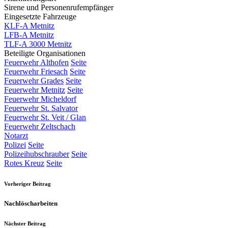
Sirene und Personenrufempfänger
Eingesetzte Fahrzeuge
KLF-A Metnitz
LFB-A Metnitz
TLF-A 3000 Metnitz
Beteiligte Organisationen
Feuerwehr Althofen
Seite
Feuerwehr Friesach
Seite
Feuerwehr Grades
Seite
Feuerwehr Metnitz
Seite
Feuerwehr Micheldorf
Feuerwehr St. Salvator
Feuerwehr St. Veit / Glan
Feuerwehr Zeltschach
Notarzt
Polizei
Seite
Polizeihubschrauber
Seite
Rotes Kreuz
Seite
Vorheriger Beitrag
Nachlöscharbeiten
Nächster Beitrag