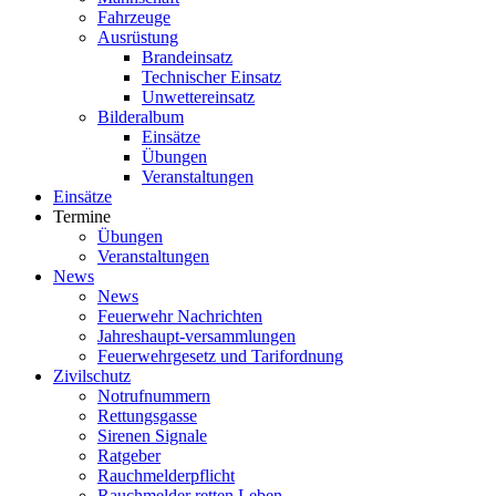
Fahrzeuge
Ausrüstung
Brandeinsatz
Technischer Einsatz
Unwettereinsatz
Bilderalbum
Einsätze
Übungen
Veranstaltungen
Einsätze
Termine
Übungen
Veranstaltungen
News
News
Feuerwehr Nachrichten
Jahreshaupt-versammlungen
Feuerwehrgesetz und Tarifordnung
Zivilschutz
Notrufnummern
Rettungsgasse
Sirenen Signale
Ratgeber
Rauchmelderpflicht
Rauchmelder retten Leben