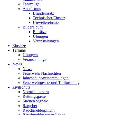
Fahrzeuge
Ausrüstung
Brandeinsatz
Technischer Einsatz
Unwettereinsatz
Bilderalbum
Einsätze
Übungen
Veranstaltungen
Einsätze
Termine
Übungen
Veranstaltungen
News
News
Feuerwehr Nachrichten
Jahreshaupt-versammlungen
Feuerwehrgesetz und Tarifordnung
Zivilschutz
Notrufnummern
Rettungsgasse
Sirenen Signale
Ratgeber
Rauchmelderpflicht
Rauchmelder retten Leben