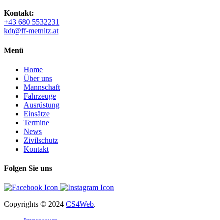
Kontakt:
+43 680 5532231
kdt@ff-metnitz.at
Menü
Home
Über uns
Mannschaft
Fahrzeuge
Ausrüstung
Einsätze
Termine
News
Zivilschutz
Kontakt
Folgen Sie uns
Copyrights
© 2024
CS4Web
.