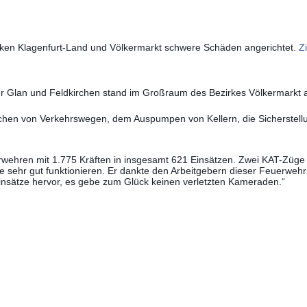
ken Klagenfurt-Land und Völkermarkt schwere Schäden angerichtet.
Z
er Glan und Feldkirchen stand im Großraum des Bezirkes Völkermarkt
chen von Verkehrswegen, dem Auspumpen von Kellern, die Sicherstel
ehren mit 1.775 Kräften in insgesamt 621 Einsätzen. Zwei KAT-Züge
sehr gut funktionieren. Er dankte den Arbeitgebern dieser Feuerwehrl
insätze hervor, es gebe zum Glück keinen verletzten Kameraden.“