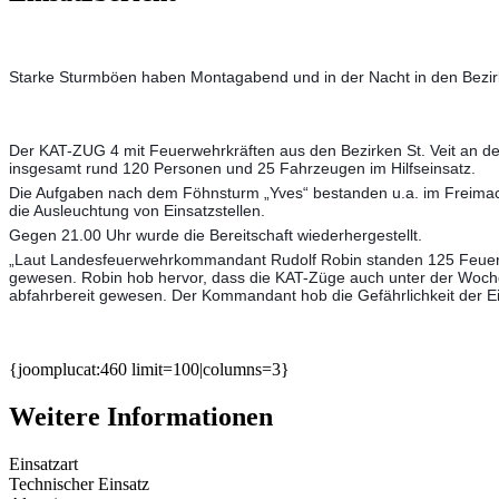
Starke Sturmböen haben Montagabend und in der Nacht in den Bezir
Der KAT-ZUG 4 mit Feuerwehrkräften aus den Bezirken St. Veit an d
insgesamt rund 120 Personen und 25 Fahrzeugen im Hilfseinsatz.
Die Aufgaben nach dem Föhnsturm „Yves“ bestanden u.a. im Freima
die Ausleuchtung von Einsatzstellen.
Gegen 21.00 Uhr wurde die Bereitschaft wiederhergestellt.
„Laut Landesfeuerwehrkommandant Rudolf Robin standen 125 Feuerw
gewesen. Robin hob hervor, dass die KAT-Züge auch unter der Woche 
abfahrbereit gewesen. Der Kommandant hob die Gefährlichkeit der E
{joomplucat:460 limit=100|columns=3}
Weitere Informationen
Einsatzart
Technischer Einsatz