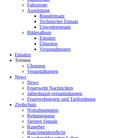
Fahrzeuge
Ausrüstung
Brandeinsatz
Technischer Einsatz
Unwettereinsatz
Bilderalbum
Einsätze
Übungen
Veranstaltungen
Einsätze
Termine
Übungen
Veranstaltungen
News
News
Feuerwehr Nachrichten
Jahreshaupt-versammlungen
Feuerwehrgesetz und Tarifordnung
Zivilschutz
Notrufnummern
Rettungsgasse
Sirenen Signale
Ratgeber
Rauchmelderpflicht
Rauchmelder retten Leben