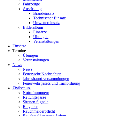
Fahrzeuge
Ausrüstung
Brandeinsatz
Technischer Einsatz
Unwettereinsatz
Bilderalbum
Einsätze
Übungen
Veranstaltungen
Einsätze
Termine
Übungen
Veranstaltungen
News
News
Feuerwehr Nachrichten
Jahreshaupt-versammlungen
Feuerwehrgesetz und Tarifordnung
Zivilschutz
Notrufnummern
Rettungsgasse
Sirenen Signale
Ratgeber
Rauchmelderpflicht
Rauchmelder retten Leben