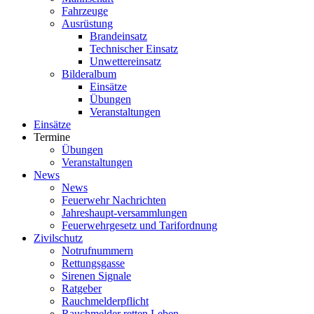
Fahrzeuge
Ausrüstung
Brandeinsatz
Technischer Einsatz
Unwettereinsatz
Bilderalbum
Einsätze
Übungen
Veranstaltungen
Einsätze
Termine
Übungen
Veranstaltungen
News
News
Feuerwehr Nachrichten
Jahreshaupt-versammlungen
Feuerwehrgesetz und Tarifordnung
Zivilschutz
Notrufnummern
Rettungsgasse
Sirenen Signale
Ratgeber
Rauchmelderpflicht
Rauchmelder retten Leben