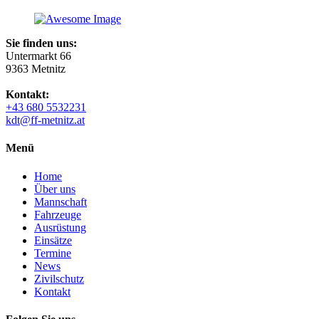
Sie finden uns:
Untermarkt 66
9363 Metnitz
Kontakt:
+43 680 5532231
kdt@ff-metnitz.at
Menü
Home
Über uns
Mannschaft
Fahrzeuge
Ausrüstung
Einsätze
Termine
News
Zivilschutz
Kontakt