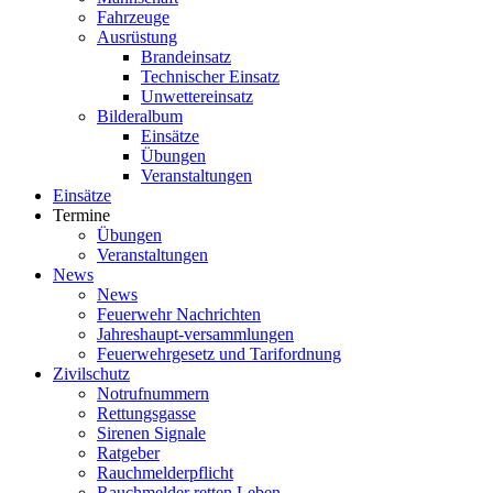
Fahrzeuge
Ausrüstung
Brandeinsatz
Technischer Einsatz
Unwettereinsatz
Bilderalbum
Einsätze
Übungen
Veranstaltungen
Einsätze
Termine
Übungen
Veranstaltungen
News
News
Feuerwehr Nachrichten
Jahreshaupt-versammlungen
Feuerwehrgesetz und Tarifordnung
Zivilschutz
Notrufnummern
Rettungsgasse
Sirenen Signale
Ratgeber
Rauchmelderpflicht
Rauchmelder retten Leben