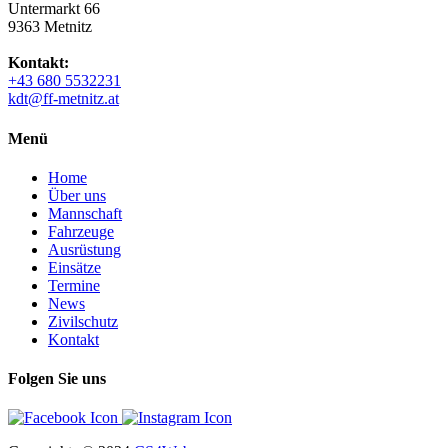
Untermarkt 66
9363 Metnitz
Kontakt:
+43 680 5532231
kdt@ff-metnitz.at
Menü
Home
Über uns
Mannschaft
Fahrzeuge
Ausrüstung
Einsätze
Termine
News
Zivilschutz
Kontakt
Folgen Sie uns