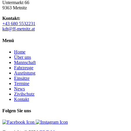
Untermarkt 66
9363 Metnitz
Kontakt:
+43 680 5532231
kdt@ff-metnitz.at
Menü
Home
Über uns
Mannschaft
Fahrzeuge
Ausrüstung
Einsätze
Termine
News
Zivilschutz
Kontakt
Folgen Sie uns