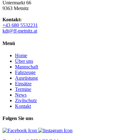
Untermarkt 66
9363 Metnitz
Kontakt:
+43 680 5532231
kdt@ff-metnitz.at
Menü
Home
Über uns
Mannschaft
Fahrzeuge
Ausrüstung
Einsätze
Termine
News
Zivilschutz
Kontakt
Folgen Sie uns