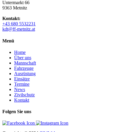
Untermarkt 66
9363 Metnitz
Kontakt:
+43 680 5532231
kdt@ff-metnitz.at
Menü
Home
Über uns
Mannschaft
Fahrzeuge
Ausrüstung
Einsätze
Termine
News
Zivilschutz
Kontakt
Folgen Sie uns