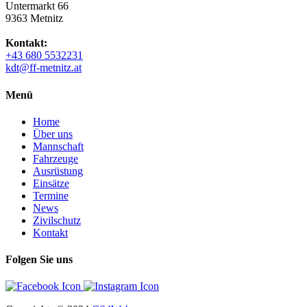
Untermarkt 66
9363 Metnitz
Kontakt:
+43 680 5532231
kdt@ff-metnitz.at
Menü
Home
Über uns
Mannschaft
Fahrzeuge
Ausrüstung
Einsätze
Termine
News
Zivilschutz
Kontakt
Folgen Sie uns