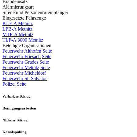
Brandeinsatz
Alarmierungsart
Sirene und Personenrufempfänger
Eingesetzte Fahrzeuge
KLF-A Metnitz
LFB-A Metnitz
MTF-A Metnitz
TLF-A 3000 Metnitz
Beteiligte Organisationen
Feuerwehr Althofen
Seite
Feuerwehr Friesach
Seite
Feuerwehr Grades
Seite
Feuerwehr Metnitz
Seite
Feuerwehr Micheldorf
Feuerwehr St. Salvator
Polizei
Seite
Vorheriger Beitrag
Reinigungsarbeiten
Nächster Beitrag
Kanalspülung