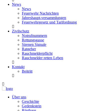
News
News
Feuerwehr Nachrichten
Jahreshaupt-versammlungen
Feuerwehrgesetz und Tarifordnung
Zivilschutz
Notrufnummern
Rettungsgasse
Sirenen Signale
Ratgeber
Rauchmelderpflicht
Rauchmelder retten Leben
Kontakt
Beitritt
Über uns
Geschichte
Gedenkstein
Rüsthaus