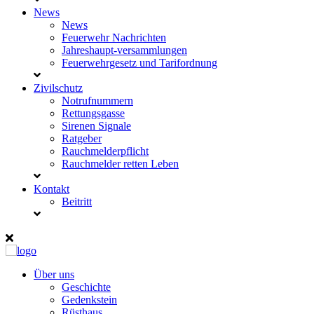
News
News
Feuerwehr Nachrichten
Jahreshaupt-versammlungen
Feuerwehrgesetz und Tarifordnung
Zivilschutz
Notrufnummern
Rettungsgasse
Sirenen Signale
Ratgeber
Rauchmelderpflicht
Rauchmelder retten Leben
Kontakt
Beitritt
Über uns
Geschichte
Gedenkstein
Rüsthaus