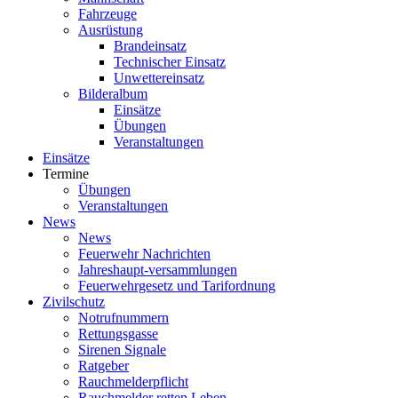
Fahrzeuge
Ausrüstung
Brandeinsatz
Technischer Einsatz
Unwettereinsatz
Bilderalbum
Einsätze
Übungen
Veranstaltungen
Einsätze
Termine
Übungen
Veranstaltungen
News
News
Feuerwehr Nachrichten
Jahreshaupt-versammlungen
Feuerwehrgesetz und Tarifordnung
Zivilschutz
Notrufnummern
Rettungsgasse
Sirenen Signale
Ratgeber
Rauchmelderpflicht
Rauchmelder retten Leben