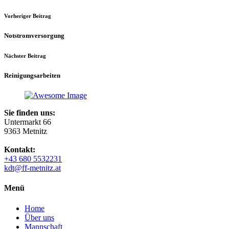
Vorheriger Beitrag
Notstromversorgung
Nächster Beitrag
Reinigungsarbeiten
Sie finden uns:
Untermarkt 66
9363 Metnitz
Kontakt:
+43 680 5532231
kdt@ff-metnitz.at
Menü
Home
Über uns
Mannschaft