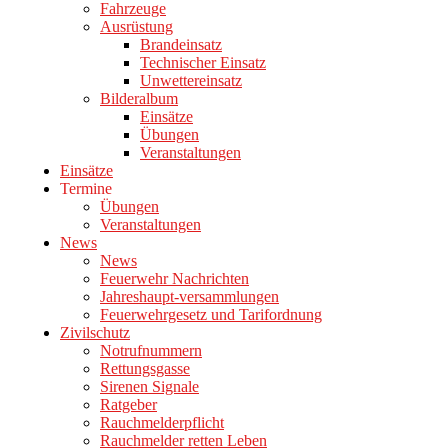
Fahrzeuge
Ausrüstung
Brandeinsatz
Technischer Einsatz
Unwettereinsatz
Bilderalbum
Einsätze
Übungen
Veranstaltungen
Einsätze
Termine
Übungen
Veranstaltungen
News
News
Feuerwehr Nachrichten
Jahreshaupt-versammlungen
Feuerwehrgesetz und Tarifordnung
Zivilschutz
Notrufnummern
Rettungsgasse
Sirenen Signale
Ratgeber
Rauchmelderpflicht
Rauchmelder retten Leben