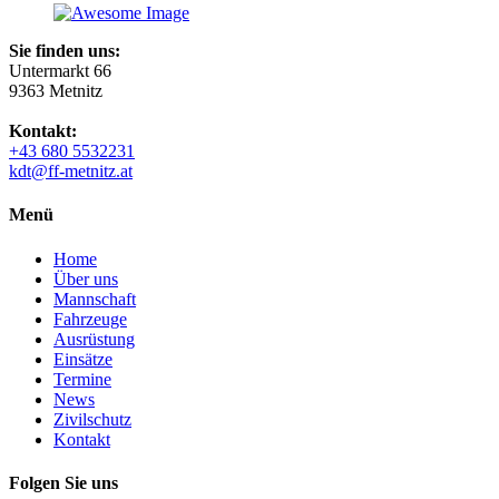
Sie finden uns:
Untermarkt 66
9363 Metnitz
Kontakt:
+43 680 5532231
kdt@ff-metnitz.at
Menü
Home
Über uns
Mannschaft
Fahrzeuge
Ausrüstung
Einsätze
Termine
News
Zivilschutz
Kontakt
Folgen Sie uns