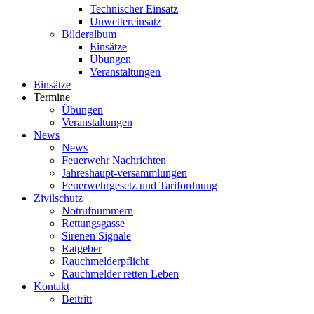
Technischer Einsatz
Unwettereinsatz
Bilderalbum
Einsätze
Übungen
Veranstaltungen
Einsätze
Termine
Übungen
Veranstaltungen
News
News
Feuerwehr Nachrichten
Jahreshaupt-versammlungen
Feuerwehrgesetz und Tarifordnung
Zivilschutz
Notrufnummern
Rettungsgasse
Sirenen Signale
Ratgeber
Rauchmelderpflicht
Rauchmelder retten Leben
Kontakt
Beitritt