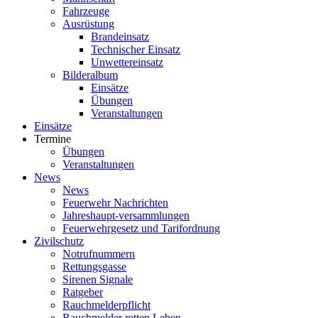
Fahrzeuge
Ausrüstung
Brandeinsatz
Technischer Einsatz
Unwettereinsatz
Bilderalbum
Einsätze
Übungen
Veranstaltungen
Einsätze
Termine
Übungen
Veranstaltungen
News
News
Feuerwehr Nachrichten
Jahreshaupt-versammlungen
Feuerwehrgesetz und Tarifordnung
Zivilschutz
Notrufnummern
Rettungsgasse
Sirenen Signale
Ratgeber
Rauchmelderpflicht
Rauchmelder retten Leben