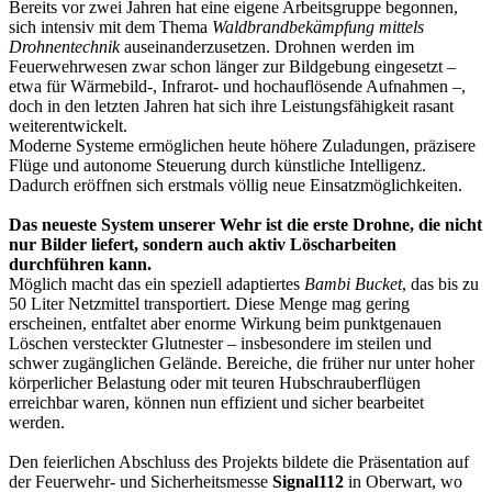
Bereits vor zwei Jahren hat eine eigene Arbeitsgruppe begonnen,
sich intensiv mit dem Thema
Waldbrandbekämpfung mittels
Drohnentechnik
auseinanderzusetzen. Drohnen werden im
Feuerwehrwesen zwar schon länger zur Bildgebung eingesetzt –
etwa für Wärmebild-, Infrarot- und hochauflösende Aufnahmen –,
doch in den letzten Jahren hat sich ihre Leistungsfähigkeit rasant
weiterentwickelt.
Moderne Systeme ermöglichen heute höhere Zuladungen, präzisere
Flüge und autonome Steuerung durch künstliche Intelligenz.
Dadurch eröffnen sich erstmals völlig neue Einsatzmöglichkeiten.
Das neueste System unserer Wehr ist die erste Drohne, die nicht
nur Bilder liefert, sondern auch aktiv Löscharbeiten
durchführen kann.
Möglich macht das ein speziell adaptiertes
Bambi Bucket
, das bis zu
50 Liter Netzmittel transportiert. Diese Menge mag gering
erscheinen, entfaltet aber enorme Wirkung beim punktgenauen
Löschen versteckter Glutnester – insbesondere im steilen und
schwer zugänglichen Gelände. Bereiche, die früher nur unter hoher
körperlicher Belastung oder mit teuren Hubschrauberflügen
erreichbar waren, können nun effizient und sicher bearbeitet
werden.
Den feierlichen Abschluss des Projekts bildete die Präsentation auf
der Feuerwehr- und Sicherheitsmesse
Signal112
in Oberwart, wo