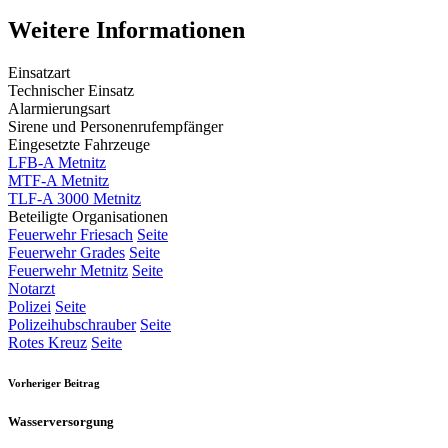
Weitere Informationen
Einsatzart
Technischer Einsatz
Alarmierungsart
Sirene und Personenrufempfänger
Eingesetzte Fahrzeuge
LFB-A Metnitz
MTF-A Metnitz
TLF-A 3000 Metnitz
Beteiligte Organisationen
Feuerwehr Friesach
Seite
Feuerwehr Grades
Seite
Feuerwehr Metnitz
Seite
Notarzt
Polizei
Seite
Polizeihubschrauber
Seite
Rotes Kreuz
Seite
Vorheriger Beitrag
Wasserversorgung