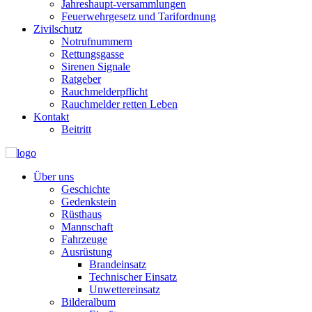
Jahreshaupt-versammlungen
Feuerwehrgesetz und Tarifordnung
Zivilschutz
Notrufnummern
Rettungsgasse
Sirenen Signale
Ratgeber
Rauchmelderpflicht
Rauchmelder retten Leben
Kontakt
Beitritt
Über uns
Geschichte
Gedenkstein
Rüsthaus
Mannschaft
Fahrzeuge
Ausrüstung
Brandeinsatz
Technischer Einsatz
Unwettereinsatz
Bilderalbum