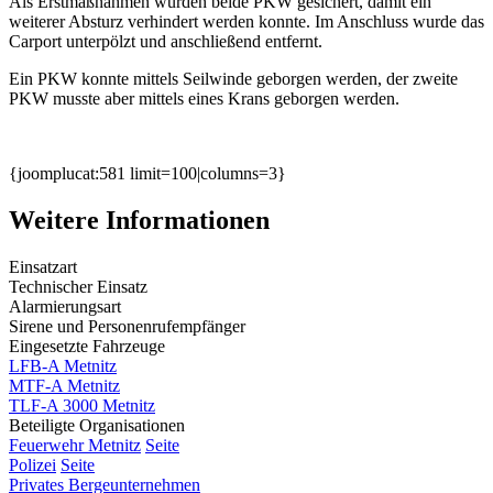
Als Erstmaßnahmen wurden beide PKW gesichert, damit ein
weiterer Absturz verhindert werden konnte. Im Anschluss wurde das
Carport unterpölzt und anschließend entfernt.
Ein PKW konnte mittels Seilwinde geborgen werden, der zweite
PKW musste aber mittels eines Krans geborgen werden.
{joomplucat:581 limit=100|columns=3}
Weitere Informationen
Einsatzart
Technischer Einsatz
Alarmierungsart
Sirene und Personenrufempfänger
Eingesetzte Fahrzeuge
LFB-A Metnitz
MTF-A Metnitz
TLF-A 3000 Metnitz
Beteiligte Organisationen
Feuerwehr Metnitz
Seite
Polizei
Seite
Privates Bergeunternehmen