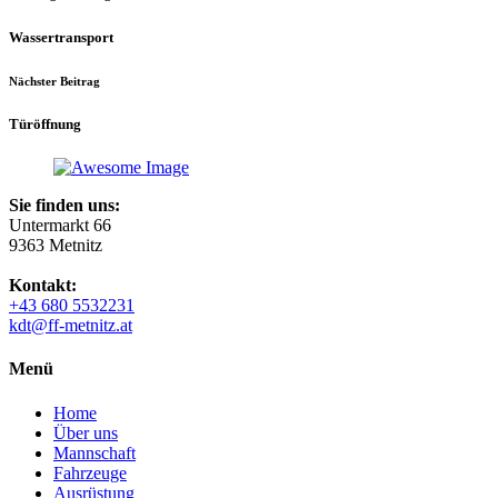
Wassertransport
Nächster Beitrag
Türöffnung
Sie finden uns:
Untermarkt 66
9363 Metnitz
Kontakt:
+43 680 5532231
kdt@ff-metnitz.at
Menü
Home
Über uns
Mannschaft
Fahrzeuge
Ausrüstung