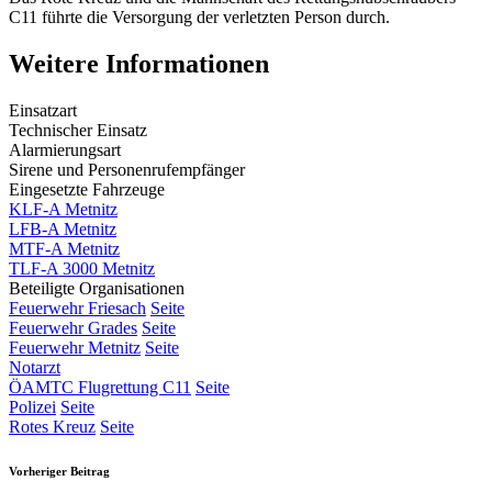
C11 führte die Versorgung der verletzten Person durch.
Weitere Informationen
Einsatzart
Technischer Einsatz
Alarmierungsart
Sirene und Personenrufempfänger
Eingesetzte Fahrzeuge
KLF-A Metnitz
LFB-A Metnitz
MTF-A Metnitz
TLF-A 3000 Metnitz
Beteiligte Organisationen
Feuerwehr Friesach
Seite
Feuerwehr Grades
Seite
Feuerwehr Metnitz
Seite
Notarzt
ÖAMTC Flugrettung C11
Seite
Polizei
Seite
Rotes Kreuz
Seite
Vorheriger Beitrag