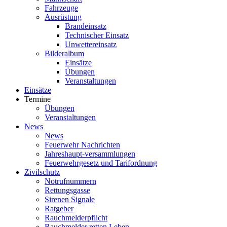
Fahrzeuge
Ausrüstung
Brandeinsatz
Technischer Einsatz
Unwettereinsatz
Bilderalbum
Einsätze
Übungen
Veranstaltungen
Einsätze
Termine
Übungen
Veranstaltungen
News
News
Feuerwehr Nachrichten
Jahreshaupt-versammlungen
Feuerwehrgesetz und Tarifordnung
Zivilschutz
Notrufnummern
Rettungsgasse
Sirenen Signale
Ratgeber
Rauchmelderpflicht
Rauchmelder retten Leben